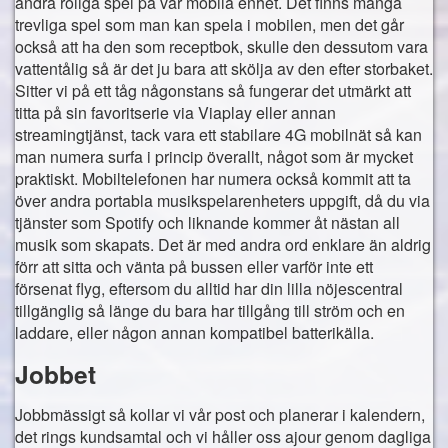
andra roliga spel på vår mobila enhet. Det finns många
trevliga spel som man kan spela i mobilen, men det går
Företagande
också att ha den som receptbok, skulle den dessutom vara
vattentålig så är det ju bara att skölja av den efter storbaket.
Företag och företagaren
Sitter vi på ett tåg någonstans så fungerar det utmärkt att
titta på sin favoritserie via Viaplay eller annan
Arbetsplatsen och de anställda
streamingtjänst, tack vara ett stabilare 4G mobilnät så kan
Moderna verktyg för kontoret
man numera surfa i princip överallt, något som är mycket
praktiskt. Mobiltelefonen har numera också kommit att ta
Yrke
över andra portabla musikspelarenheters uppgift, då du via
tjänster som Spotify och liknande kommer åt nästan all
Dags att byta yrke
musik som skapats. Det är med andra ord enklare än aldrig
förr att sitta och vänta på bussen eller varför inte ett
Tips
försenat flyg, eftersom du alltid har din lilla nöjescentral
tillgänglig så länge du bara har tillgång till ström och en
Att välja rätt gymnasieskola
laddare, eller någon annan kompatibel batterikälla.
Jobbet
Jobbmässigt så kollar vi vår post och planerar i kalendern,
det rings kundsamtal och vi håller oss ajour genom dagliga