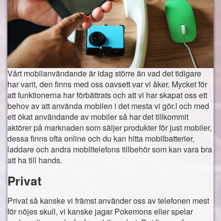
Bästa online casino
Hitta populära spel hos VideoSlots.com
DreamHack världens största direktsända LAN-party
Bonuskrig bland spelbolagen
Vårt mobilanvändande är idag större än vad det tidigare
Vad händer i spelvärlden just nu?
har varit, den finns med oss oavsett var vi åker. Mycket för
att funktionerna har förbättrats och att vi har skapat oss ett
Webb
behov av att använda mobilen i det mesta vi gör.I och med
ett ökat användande av mobiler så har det tillkommit
Windows 10
aktörer på marknaden som säljer produkter för just mobiler,
dessa finns ofta online och du kan hitta mobilbatterier,
Sport
laddare och andra mobiltelefons tillbehör som kan vara bra
Fantasy Sports
att ha till hands.
Privat
Mobil
Vårt användande av mobilen
Privat så kanske vi främst använder oss av telefonen mest
för nöjes skull, vi kanske jagar Pokemons eller spelar
Sensommaren och höstens mobiler