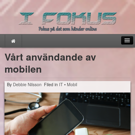
Vårt användande av
mobilen
Hem
By
Debbie Nilsson
Filed in
IT
•
Mobil
IT
Hur fungerar Bitcoin
Apparna du måste ha
Spel