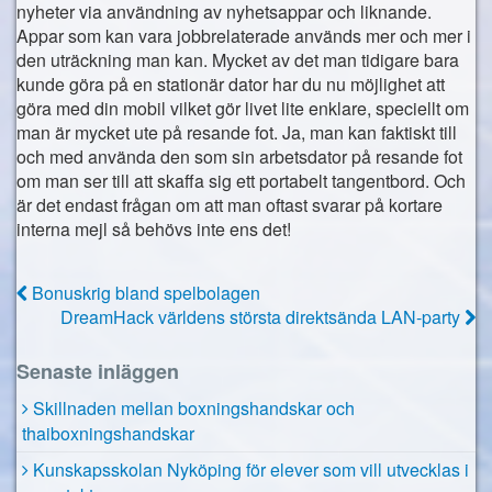
nyheter via användning av nyhetsappar och liknande.
Appar som kan vara jobbrelaterade används mer och mer i
den uträckning man kan. Mycket av det man tidigare bara
kunde göra på en stationär dator har du nu möjlighet att
göra med din mobil vilket gör livet lite enklare, speciellt om
man är mycket ute på resande fot. Ja, man kan faktiskt till
och med använda den som sin arbetsdator på resande fot
om man ser till att skaffa sig ett portabelt tangentbord. Och
är det endast frågan om att man oftast svarar på kortare
interna mejl så behövs inte ens det!
Bonuskrig bland spelbolagen
DreamHack världens största direktsända LAN-party
Senaste inläggen
Skillnaden mellan boxningshandskar och
thaiboxningshandskar
Kunskapsskolan Nyköping för elever som vill utvecklas i