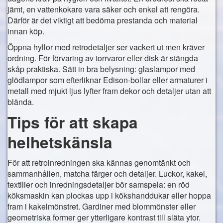
jämt, en vattenkokare vara säker och enkel att rengöra.
Därför är det viktigt att bedöma prestanda och material
innan köp.
Öppna hyllor med retrodetaljer ser vackert ut men kräver
ordning. För förvaring av torrvaror eller disk är stängda
skåp praktiska. Sätt in bra belysning: glaslampor med
glödlampor som efterliknar Edison-bollar eller armaturer i
metall med mjukt ljus lyfter fram dekor och detaljer utan att
blända.
Tips för att skapa
helhetskänsla
För att retroinredningen ska kännas genomtänkt och
sammanhållen, matcha färger och detaljer. Luckor, kakel,
textilier och inredningsdetaljer bör samspela: en röd
köksmaskin kan plockas upp i kökshanddukar eller hoppa
fram i kakelmönstret. Gardiner med blommönster eller
geometriska former ger ytterligare kontrast till släta ytor.