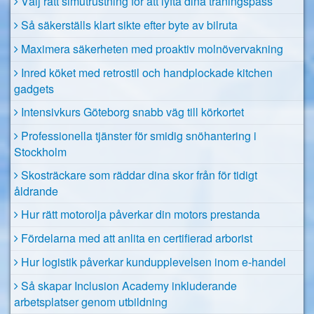
Välj rätt simutrustning för att lyfta dina träningspass
Så säkerställs klart sikte efter byte av bilruta
Maximera säkerheten med proaktiv molnövervakning
Inred köket med retrostil och handplockade kitchen
gadgets
Intensivkurs Göteborg snabb väg till körkortet
Professionella tjänster för smidig snöhantering i
Stockholm
Skosträckare som räddar dina skor från för tidigt
åldrande
Hur rätt motorolja påverkar din motors prestanda
Fördelarna med att anlita en certifierad arborist
Hur logistik påverkar kundupplevelsen inom e-handel
Så skapar Inclusion Academy inkluderande
arbetsplatser genom utbildning