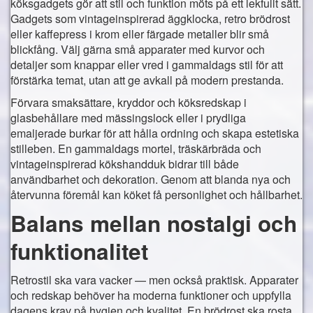
köksgadgets gör att stil och funktion möts på ett lekfullt sätt.
Gadgets som vintageinspirerad äggklocka, retro brödrost
eller kaffepress i krom eller färgade metaller blir små
blickfång. Välj gärna små apparater med kurvor och
detaljer som knappar eller vred i gammaldags stil för att
förstärka temat, utan att ge avkall på modern prestanda.
Förvara smaksättare, kryddor och köksredskap i
glasbehållare med mässingslock eller i prydliga
emaljerade burkar för att hålla ordning och skapa estetiska
stilleben. En gammaldags mortel, träskärbräda och
vintageinspirerad kökshandduk bidrar till både
användbarhet och dekoration. Genom att blanda nya och
återvunna föremål kan köket få personlighet och hållbarhet.
Balans mellan nostalgi och
funktionalitet
Retrostil ska vara vacker — men också praktisk. Apparater
och redskap behöver ha moderna funktioner och uppfylla
dagens krav på hygien och kvalitet. En brödrost ska rosta