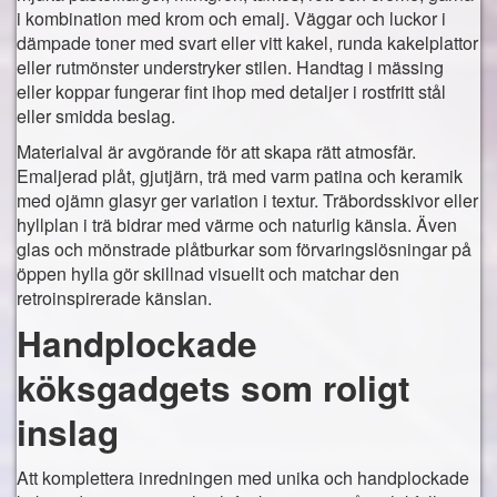
i kombination med krom och emalj. Väggar och luckor i
Företagande
dämpade toner med svart eller vitt kakel, runda kakelplattor
eller rutmönster understryker stilen. Handtag i mässing
Företag och företagaren
eller koppar fungerar fint ihop med detaljer i rostfritt stål
eller smidda beslag.
Arbetsplatsen och de anställda
Materialval är avgörande för att skapa rätt atmosfär.
Moderna verktyg för kontoret
Emaljerad plåt, gjutjärn, trä med varm patina och keramik
med ojämn glasyr ger variation i textur. Träbordsskivor eller
Yrke
hyllplan i trä bidrar med värme och naturlig känsla. Även
glas och mönstrade plåtburkar som förvaringslösningar på
Dags att byta yrke
öppen hylla gör skillnad visuellt och matchar den
retroinspirerade känslan.
Tips
Handplockade
Att välja rätt gymnasieskola
köksgadgets som roligt
inslag
Att komplettera inredningen med unika och handplockade