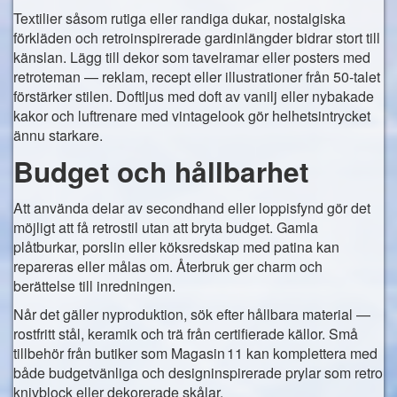
Textilier såsom rutiga eller randiga dukar, nostalgiska
förkläden och retroinspirerade gardinlängder bidrar stort till
känslan. Lägg till dekor som tavelramar eller posters med
retroteman — reklam, recept eller illustrationer från 50‑talet
förstärker stilen. Doftljus med doft av vanilj eller nybakade
kakor och luftrenare med vintagelook gör helhetsintrycket
ännu starkare.
Budget och hållbarhet
Att använda delar av secondhand eller loppisfynd gör det
möjligt att få retrostil utan att bryta budget. Gamla
plåtburkar, porslin eller köksredskap med patina kan
repareras eller målas om. Återbruk ger charm och
berättelse till inredningen.
Når det gäller nyproduktion, sök efter hållbara material —
rostfritt stål, keramik och trä från certifierade källor. Små
tillbehör från butiker som Magasin 11 kan komplettera med
både budgetvänliga och designinspirerade prylar som retro
knivblock eller dekorerade skålar.