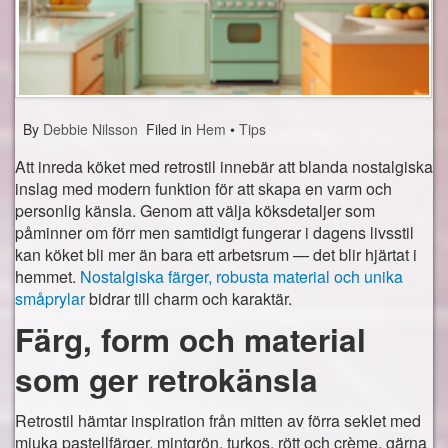
Bästa online casino
Hitta populära spel hos VideoSlots.com
DreamHack världens största direktsända LAN-party
Bonuskrig bland spelbolagen
By
Debbie Nilsson
Filed in
Hem
•
Tips
Vad händer i spelvärlden just nu?
Att inreda köket med retrostil innebär att blanda nostalgiska
inslag med modern funktion för att skapa en varm och
Webb
personlig känsla. Genom att välja köksdetaljer som
påminner om förr men samtidigt fungerar i dagens livsstil
Windows 10
kan köket bli mer än bara ett arbetsrum — det blir hjärtat i
hemmet.
Nostalgiska färger, robusta material och unika
Sport
småprylar
bidrar till charm och karaktär.
Fantasy Sports
Färg, form och material
Mobil
som ger retrokänsla
Vårt användande av mobilen
Retrostil hämtar inspiration från mitten av förra seklet med
Sensommaren och höstens mobiler
mjuka pastellfärger, mintgrön, turkos, rött och crème, gärna