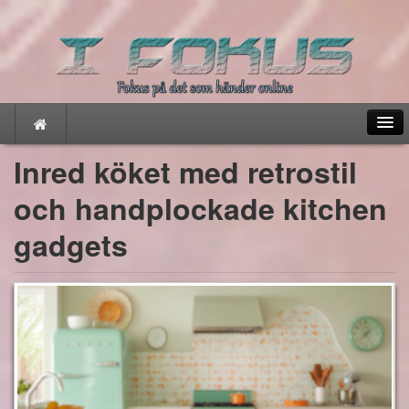
Inred köket med retrostil
och handplockade kitchen
Hem
gadgets
IT
Hur fungerar Bitcoin
Apparna du måste ha
Spel