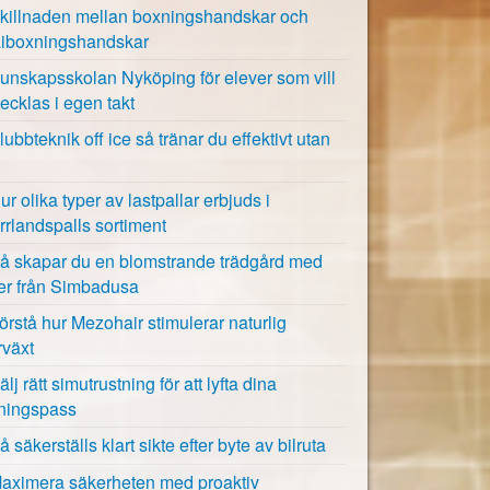
killnaden mellan boxningshandskar och
aiboxningshandskar
unskapsskolan Nyköping för elever som vill
vecklas i egen takt
lubbteknik off ice så tränar du effektivt utan
ur olika typer av lastpallar erbjuds i
rrlandspalls sortiment
å skapar du en blomstrande trädgård med
öer från Simbadusa
örstå hur Mezohair stimulerar naturlig
rväxt
älj rätt simutrustning för att lyfta dina
äningspass
å säkerställs klart sikte efter byte av bilruta
aximera säkerheten med proaktiv