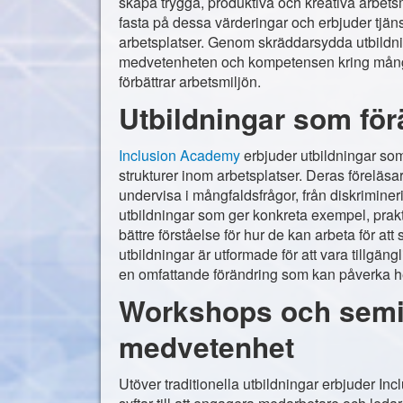
skapa trygga, produktiva och kreativa arbets
fasta på dessa värderingar och erbjuder tjäns
arbetsplatser. Genom skräddarsydda utbildnin
medvetenheten och kompetensen kring mångfal
förbättrar arbetsmiljön.
Utbildningar som för
Inclusion Academy
erbjuder utbildningar som
strukturer inom arbetsplatser. Deras föreläsa
undervisa i mångfaldsfrågor, från diskriminer
utbildningar som ger konkreta exempel, prakt
bättre förståelse för hur de kan arbeta för a
utbildningar är utformade för att vara tillgäng
en omfattande förändring som kan påverka he
Workshops och semin
medvetenhet
Utöver traditionella utbildningar erbjuder 