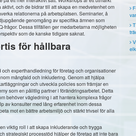
e på ett mer interaktivt sätt. Workshops är ett utmärkt
lta aktivt, och de bidrar till att skapa en medvetenhet om
F
erka relationerna på arbetsplatsen. Seminarier, å
va
h djupgående genomgång av specifika ämnen som
T
Q-frågor. Dessa tillfällen ger medarbetarna möjligheten
tr
 perspektiv som de kanske tidigare saknat.
V
tis för hållbara
el
och experthandledning för företag och organisationer
 inom mångfald och inkludering. Genom att hjälpa
ekartläggningar och utveckla policies som främjar en
my som en pålitlig partner i förändringsarbetet. Detta
r som behöver vägledning i att hantera komplexa frågor
älp av konsulter med lång erfarenhet inom dessa
eta mot en bättre arbetsmiljö och stärkt trivsel för alla
 viktig roll i att skapa inkluderande och trygga
h strategiskt processtöd hjälper de företag att inte bara