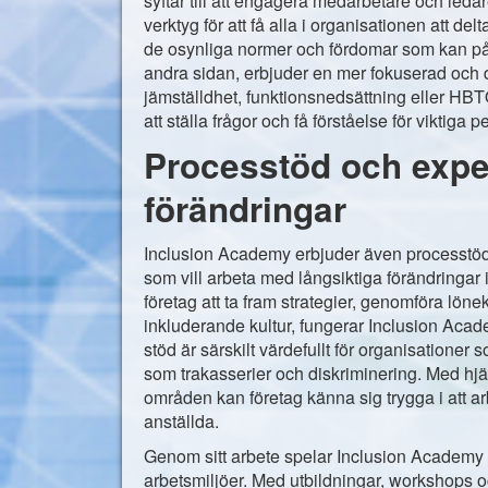
syftar till att engagera medarbetare och ledar
verktyg för att få alla i organisationen att de
de osynliga normer och fördomar som kan påv
andra sidan, erbjuder en mer fokuserad oc
jämställdhet, funktionsnedsättning eller HBT
att ställa frågor och få förståelse för viktiga
Processtöd och exper
förändringar
Inclusion Academy erbjuder även processtöd 
som vill arbeta med långsiktiga förändringar
företag att ta fram strategier, genomföra lön
inkluderande kultur, fungerar Inclusion Acade
stöd är särskilt värdefullt för organisatione
som trakasserier och diskriminering. Med hj
områden kan företag känna sig trygga i att arb
anställda.
Genom sitt arbete spelar Inclusion Academy en
arbetsmiljöer. Med utbildningar, workshops oc