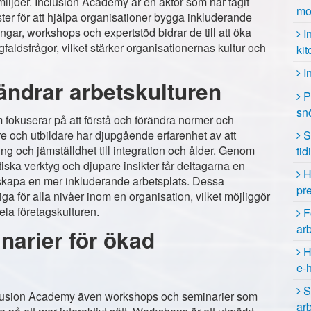
miljöer. Inclusion Academy är en aktör som har tagit
mo
ter för att hjälpa organisationer bygga inkluderande
gar, workshops och expertstöd bidrar de till att öka
I
dsfrågor, vilket stärker organisationernas kultur och
ki
I
ändrar arbetskulturen
P
sn
 fokuserar på att förstå och förändra normer och
re och utbildare har djupgående erfarenhet av att
S
ing och jämställdhet till integration och ålder. Genom
tid
iska verktyg och djupare insikter får deltagarna en
H
tt skapa en mer inkluderande arbetsplats. Dessa
pr
liga för alla nivåer inom en organisation, vilket möjliggör
la företagskulturen.
F
arb
arier för ökad
H
e-
S
Inclusion Academy även workshops och seminarier som
ar