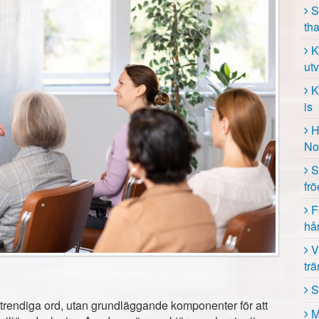
S
th
K
ut
K
is
H
No
S
fr
F
hå
V
tr
S
 trendiga ord, utan grundläggande komponenter för att
M