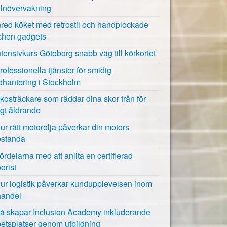
lnövervakning
nred köket med retrostil och handplockade
tchen gadgets
ntensivkurs Göteborg snabb väg till körkortet
rofessionella tjänster för smidig
öhantering i Stockholm
kosträckare som räddar dina skor från för
igt åldrande
ur rätt motorolja påverkar din motors
estanda
ördelarna med att anlita en certifierad
orist
ur logistik påverkar kundupplevelsen inom
handel
å skapar Inclusion Academy inkluderande
betsplatser genom utbildning