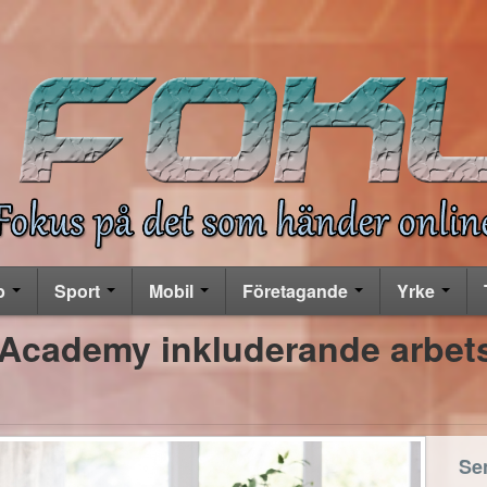
b
Sport
Mobil
Företagande
Yrke
 Academy inkluderande arbet
Se